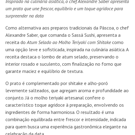
Inspirado na culinária asiática, o chef Alexandre Saber apresenta
um prato que une frescor, equilíbrio e um toque agridoce para
surpreender na data
Como alternativa aos preparos tradicionais da Páscoa, o chef
Alexandre Saber, que comanda o Sassá Sushi, apresenta a
receita do
Atum Selado ao Molho Teriyaki com Shitake
como
uma opção leve e sofisticada, inspirada na culinária asiática. A
receita destaca o lombo de atum selado, preservando o
interior rosado e suculento, com finalização no forno que
garante maciez e equilíbrio de textura.
O prato é complementado por shitake e alho-poró
levemente salteados, que agregam aroma e profundidade ao
conjunto. Já o molho teriyaki artesanal confere o
característico toque agridoce à preparação, envolvendo os
ingredientes de forma harmoniosa. O resultado é uma
combinação equilibrada entre frescor e intensidade, indicada
para quem busca uma experiência gastronômica elegante na
celebração da data.