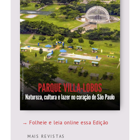
Folheie e leia online essa Edição
M A I S R E V I S T A S