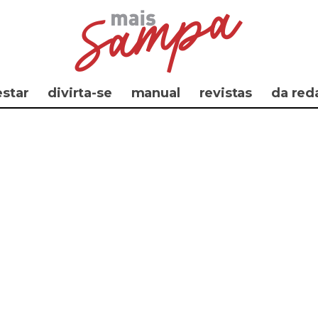
star
divirta-se
manual
revistas
da red