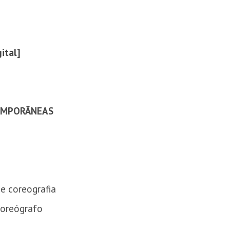
ital
]
TEMPORÂNEAS
 e coreografia
coreógrafo