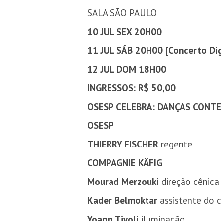
SALA SÃO PAULO
10 JUL SEX 20H00
11 JUL SÁB 20H00 [
Concerto Dig
12 JUL DOM 18H00
INGRESSOS: R$ 50,00
OSESP CELEBRA: DANÇAS CON
OSESP
THIERRY FISCHER
regente
COMPAGNIE KÄFIG
Mourad Merzouki
direção cênica
Kader Belmoktar
assistente do 
Yoann Tivoli
iluminação