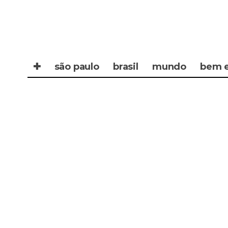
✚
são paulo
brasil
mundo
bem e