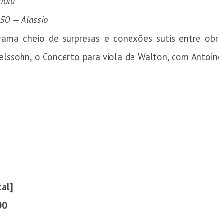
iola
 50 — Alassio
rama cheio de surpresas e conexões sutis entre ob
delssohn, o Concerto para viola de Walton, com Antoin
tal
]
00