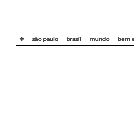
✚
são paulo
brasil
mundo
bem e