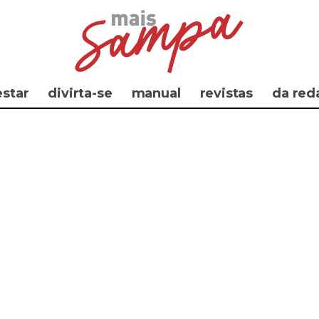
star
divirta-se
manual
revistas
da red