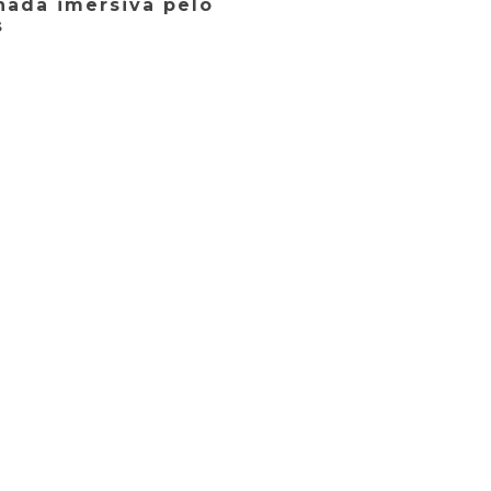
nada imersiva pelo
s