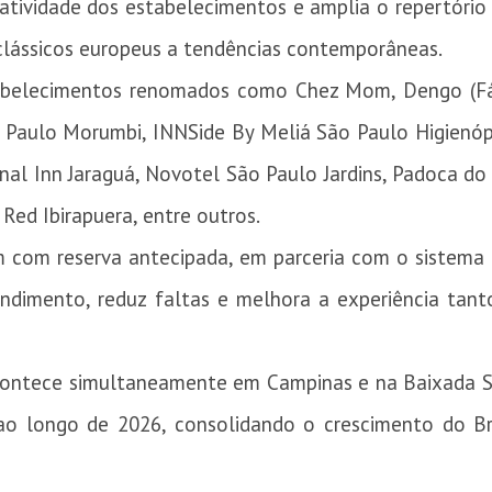
iatividade dos estabelecimentos e amplia o repertóri
 clássicos europeus a tendências contemporâneas.
abelecimentos renomados como Chez Mom, Dengo (Fá
o Paulo Morumbi, INNSide By Meliá São Paulo Higienópo
nal Inn Jaraguá, Novotel São Paulo Jardins, Padoca do J
Red Ibirapuera, entre outros.
 com reserva antecipada, em parceria com o sistema D
dimento, reduz faltas e melhora a experiência tant
acontece simultaneamente em Campinas e na Baixada Sa
 ao longo de 2026, consolidando o crescimento do B