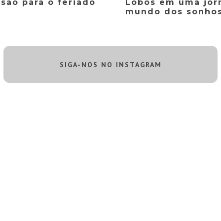
rsão para o feriado
Lobos em uma jor
mundo dos sonho
SIGA-NOS NO INSTAGRAM