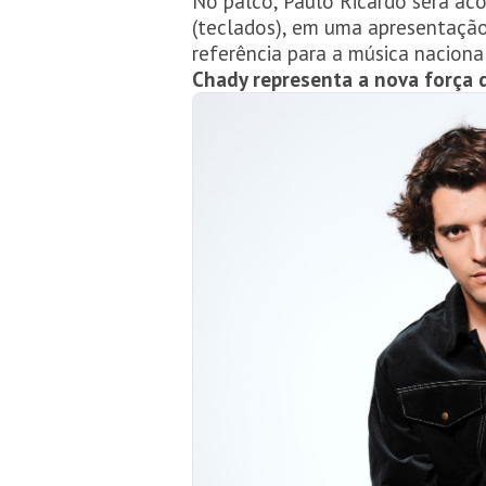
No palco, Paulo Ricardo será aco
(teclados), em uma apresentação
referência para a música naciona
Chady representa a nova força d