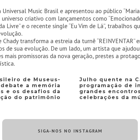
Universal Music Brasil e apresentou ao público “Maria”,
 universo criativo com lançamentos como “Emocionado
da Livre” e o recente single “Eu Vim de Lá”, trabalhos
evolução.
 e Chady transforma a estreia da turnê “REINVENTAR” 
s de sua evolução. De um lado, um artista que ajudou 
es mais promissoras da nova geração, prestes a protag
stica.
sileiro de Museus-
Julho quente na C
 debate a memória
programação de i
as e os desafios da
grandes encontros
ação do patrimônio
celebrações da mú
SIGA-NOS NO INSTAGRAM