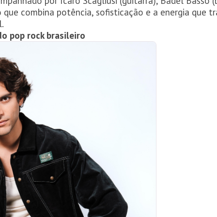
mpanhado por Ícaro Scagliusi (guitarra), Badel Basso (b
 que combina potência, sofisticação e a energia que
l.
o pop rock brasileiro