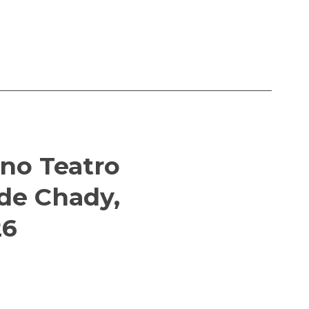
 no Teatro
de Chady,
26