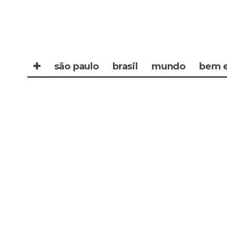
✚
são paulo
brasil
mundo
bem e