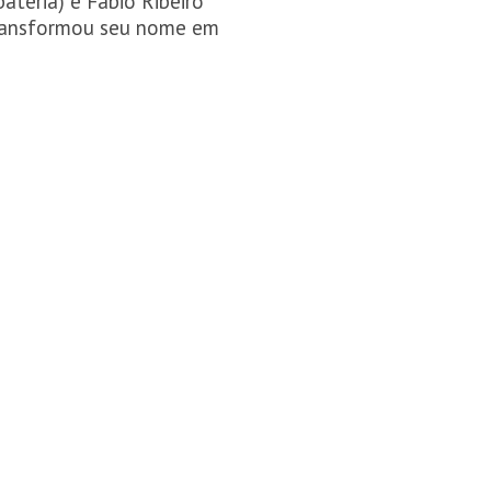
ateria) e Fabio Ribeiro
 transformou seu nome em