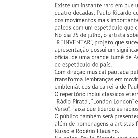
Existe um instante raro em que 
quatro décadas, Paulo Ricardo co
dos movimentos mais importantes
palcos com um espetáculo que ce
No dia 25 de julho, o artista sob
“REINVENTAR”, projeto que suced
apresentação possui um signific
oficial de uma grande turnê de P
de espetáculo do país.
Com direção musical pautada pe
transforma lembranças em movim
emblemáticos da carreira de Paul
O repertório inclui clássicos ete
“Rádio Pirata”, “London London” e
Verso”, faixa que liderou as rádi
O público também será presente
além de homenagens a artistas f
Russo e Rogério Flausino.