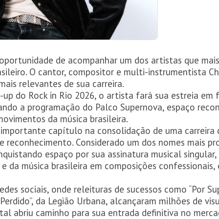
 a oportunidade de acompanhar um dos artistas que m
rasileiro. O cantor, compositor e multi-instrumentista 
is relevantes de sua carreira.
p do Rock in Rio 2026, o artista fará sua estreia em 
rando a programação do Palco Supernova, espaço recon
ovimentos da música brasileira.
 importante capítulo na consolidação de uma carreira
ente reconhecimento. Considerado um dos nomes mais p
nquistando espaço por sua assinatura musical singular
 e da música brasileira em composições confessionais
des sociais, onde releituras de sucessos como “Por Sup
 Perdido”, da Legião Urbana, alcançaram milhões de vi
ital abriu caminho para sua entrada definitiva no mer