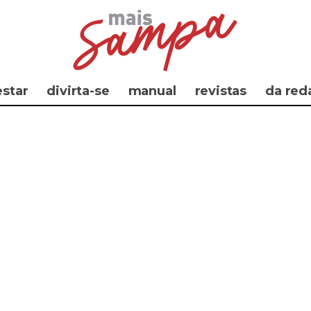
star
divirta-se
manual
revistas
da red