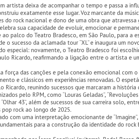
um artista deixa de acompanhar o tempo e passa a infl
nstruiu exatamente esse lugar. Voz marcante da música
 do rock nacional e dono de uma obra que atravessa g
lebra sua capacidade de evoluir, emocionar e permane
e ao palco do Teatro Bradesco, em São Paulo, para a est
e o sucesso da aclamada tour “XL” e inaugura um novo 
ado especial: novamente, o Teatro Bradesco foi escolh
aulo Ricardo, reafirmando a ligação entre o artista e 
la força das canções e pela conexão emocional com o
ento e clássicos em experiências renovadas. O espet
o Ricardo, reunindo sucessos que marcaram a história d
rnizados pelo RPM, como “Louras Geladas”, “Revoluções 
 “Olhar 43”, além de sucessos de sua carreira solo, entre
os pop rock ao longo de 2025.
ado com uma interpretação emocionante de “Imagine”, 
undamentais para a construção da identidade do rock 