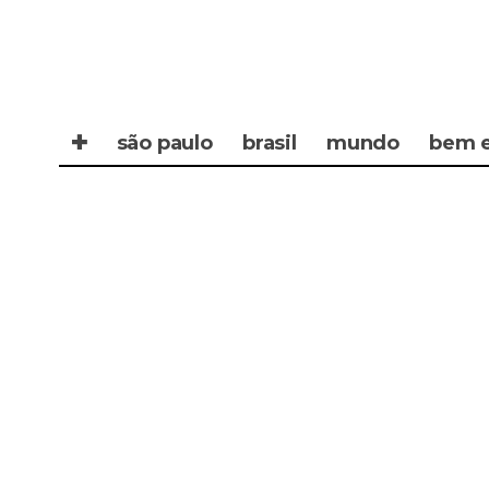
✚
são paulo
brasil
mundo
bem e