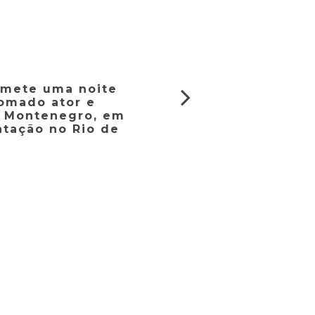
omete uma noite
omado ator e
el Montenegro, em
tação no Rio de