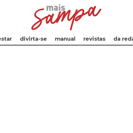
star
divirta-se
manual
revistas
da red