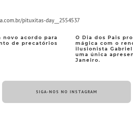
a.com.br/pituxitas-day__2554537
a novo acordo para
O Dia dos Pais pr
to de precatórios
mágica com o ren
ilusionista Gabri
uma única apresen
Janeiro.
SIGA-NOS NO INSTAGRAM