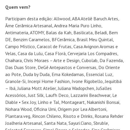
Quem vem?
Participam desta edição: Allwood, ABA Ateliê Baruch Artes,
Âme Cerâmica Artesanal, Andrea Maria Puro Linho,
Antimateria, ATOMY, Balas da Kah, Basilicata, Beladi, Bem
DE, Benzim Caramelos, BFCerâmica, Brasil Meu Quintal,
Campo Místico, Caracol de Frutas, Casa Avignon Aromas e
Velas, Casa da Lulu, Casa Florá, Cervejaria Los Compadres,
Chaihara, Chris Moraes – Arte e Design, Cubolab, Da Fazenda,
Das Duas Store, DeGê Antepastos e Conversas, Do Oriente
ao Pote, Duda by Duda, Ema Kokedamas, Essencial Luz,
Granole-Si, Incerpi Home Fashion, Ivone Rigobello, Jequitibá
– Ibá, Juliana Mott Atelier, Juliana Wadopchen, JuSalles
Acessórios, Just Silk, Laufh Deco, Lazzarini Beachwear, Le
Diable • Sex Joy, Linho e Tal, Montageart, Nakanishi Bonsai,
Nohara Wood, Oficina Umi, Origem por Lea Albertoni,
Plantara.veg, Rincon Chileno, Risoto e Drinks, Rosana Rehder
Joalheria Artesanal, Santa Nata, Sayuri.Ciano, Sbruble,