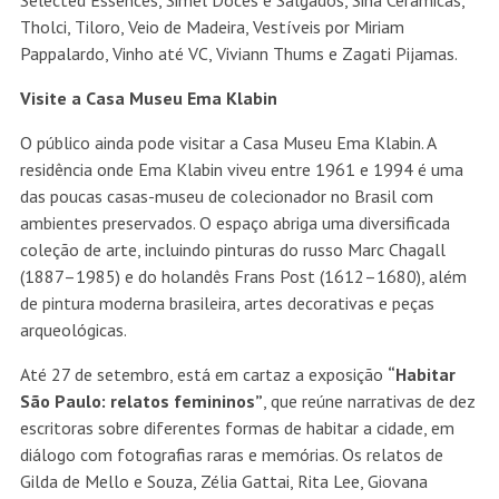
Selected Essences, Simel Doces e Salgados, Sina Cerâmicas,
Tholci, Tiloro, Veio de Madeira, Vestíveis por Miriam
Pappalardo, Vinho até VC, Viviann Thums e Zagati Pijamas.
Visite a Casa Museu Ema Klabin
O público ainda pode visitar a Casa Museu Ema Klabin. A
residência onde Ema Klabin viveu entre 1961 e 1994 é uma
das poucas casas-museu de colecionador no Brasil com
ambientes preservados. O espaço abriga uma diversificada
coleção de arte, incluindo pinturas do russo Marc Chagall
(1887–1985) e do holandês Frans Post (1612–1680), além
de pintura moderna brasileira, artes decorativas e peças
arqueológicas.
Até 27 de setembro, está em cartaz a exposição
“Habitar
São Paulo: relatos femininos”
, que reúne narrativas de dez
escritoras sobre diferentes formas de habitar a cidade, em
diálogo com fotografias raras e memórias. Os relatos de
Gilda de Mello e Souza, Zélia Gattai, Rita Lee, Giovana