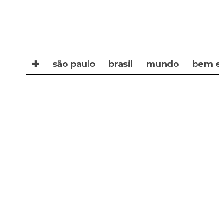
✚
são paulo
brasil
mundo
bem e