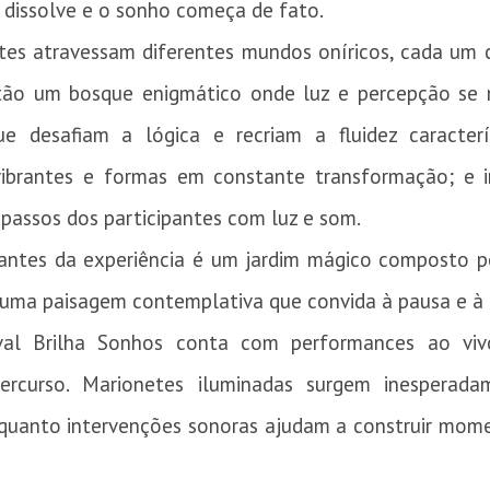
e dissolve e o sonho começa de fato.
ntes atravessam diferentes mundos oníricos, cada um c
stão um bosque enigmático onde luz e percepção se
que desafiam a lógica e recriam a fluidez caracte
vibrantes e formas em constante transformação; e i
 passos dos participantes com luz e som.
ntes da experiência é um jardim mágico composto po
 uma paisagem contemplativa que convida à pausa e à
ival Brilha Sonhos conta com performances ao v
rcurso. Marionetes iluminadas surgem inesperada
nquanto intervenções sonoras ajudam a construir mom