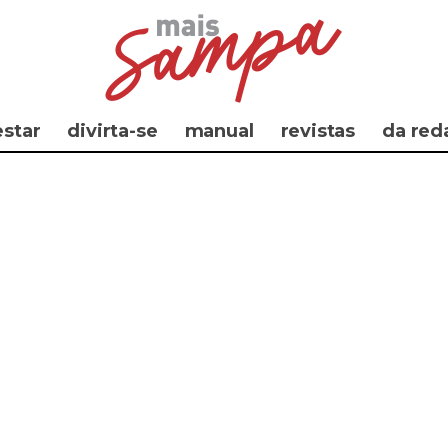
star
divirta-se
manual
revistas
da red