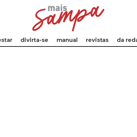
star
divirta-se
manual
revistas
da red