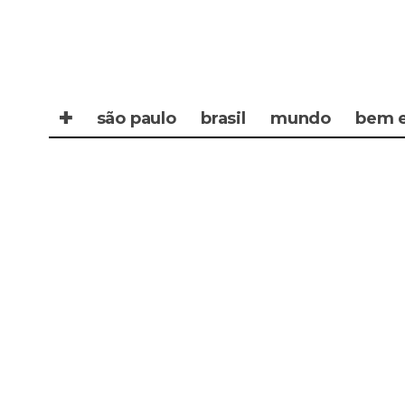
✚
são paulo
brasil
mundo
bem e