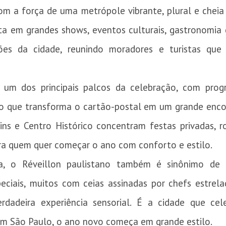
 a força de uma metrópole vibrante, plural e cheia d
sta em grandes shows, eventos culturais, gastronomia 
giões da cidade, reunindo moradores e turistas qu
 um dos principais palcos da celebração, com progr
o que transforma o cartão-postal em um grande encont
ins e Centro Histórico concentram festas privadas, 
ra quem quer começar o ano com conforto e estilo.
 o Réveillon paulistano também é sinônimo de a
iais, muitos com ceias assinadas por chefs estrel
dadeira experiência sensorial. É a cidade que cel
 em São Paulo, o ano novo começa em grande estilo.