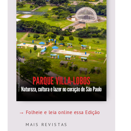
Folheie e leia online essa Edição
M A I S R E V I S T A S