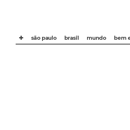
✚
são paulo
brasil
mundo
bem e