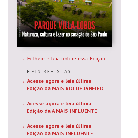
Folheie e leia online essa Edição
M A I S R E V I S T A S
Acesse agora e leia última
Edição da MAIS RIO DE JANEIRO
Acesse agora e leia última
Edição da A MAIS INFLUENTE
Acesse agora e leia última
Edição da MAIS INFLUENTE