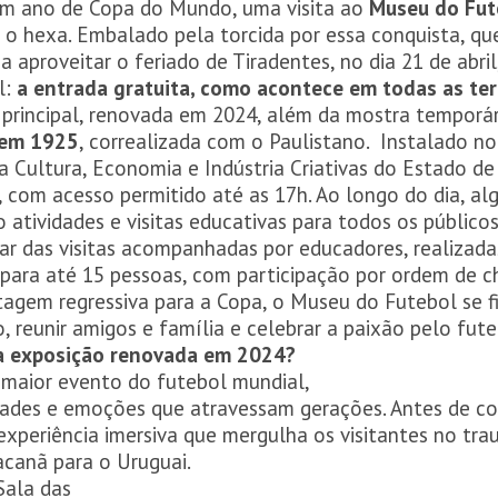
em ano de Copa do Mundo, uma visita ao
Museu do Fut
o hexa. Embalado pela torcida por essa conquista, que
 aproveitar o feriado de Tiradentes, no dia 21 de abri
l:
a entrada gratuita, como acontece em todas as ter
o principal, renovada em 2024, além da mostra temporá
 em 1925
, correalizada com o Paulistano. Instalado 
da Cultura, Economia e Indústria Criativas do Estado de
 com acesso permitido até as 17h. Ao longo do dia, al
atividades e visitas educativas para todos os público
par das visitas acompanhadas por educadores, realizadas
para até 15 pessoas, com participação por ordem de c
tagem regressiva para a Copa, o Museu do Futebol se f
o, reunir amigos e família e celebrar a paixão pelo fute
a exposição renovada em 2024?
 maior evento do futebol mundial,
idades e emoções que atravessam gerações. Antes de con
xperiência imersiva que mergulha os visitantes no tr
canã para o Uruguai.
Sala das