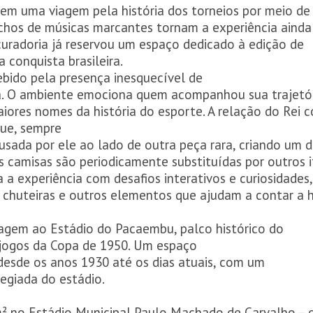
em uma viagem pela história dos torneios por meio de 
chos de músicas marcantes tornam a experiência ainda 
curadoria já reservou um espaço dedicado à edição de
 conquista brasileira.
ebido pela presença inesquecível de
va. O ambiente emociona quem acompanhou sua trajetó
iores nomes da história do esporte. A relação do Rei 
ue, sempre
sada por ele ao lado de outra peça rara, criando um 
as camisas são periodicamente substituídas por outros 
a experiência com desafios interativos e curiosidades
chuteiras e outros elementos que ajudam a contar a h
agem ao Estádio do Pacaembu, palco histórico do
u jogos da Copa de 1950. Um espaço
 desde os anos 1930 até os dias atuais, com um
legiada do estádio.
m² no Estádio Municipal Paulo Machado de Carvalho –