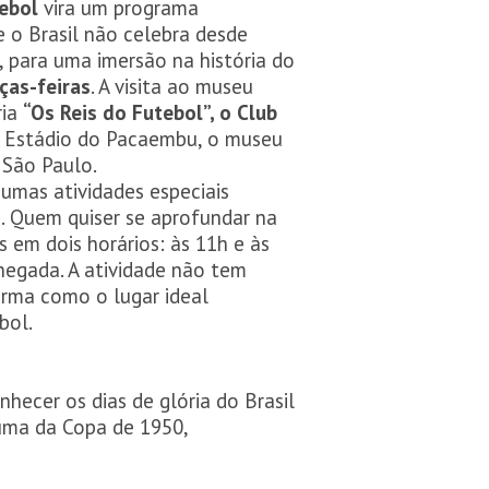
ebol
vira um programa
 o Brasil não celebra desde
l, para uma imersão na história do
ças-feiras
. A visita ao museu
ria
“Os Reis do Futebol”, o Club
no Estádio do Pacaembu, o museu
 São Paulo.
gumas atividades especiais
s. Quem quiser se aprofundar na
 em dois horários: às 11h e às
hegada. A atividade não tem
irma como o lugar ideal
bol.
hecer os dias de glória do Brasil
auma da Copa de 1950,