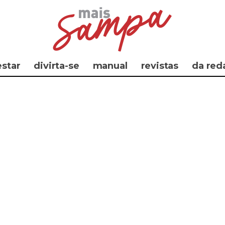
star
divirta-se
manual
revistas
da red