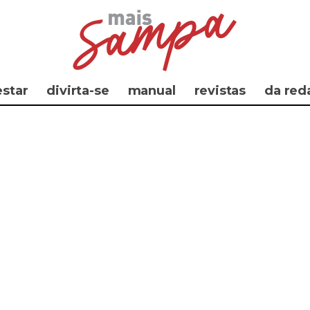
star
divirta-se
manual
revistas
da red