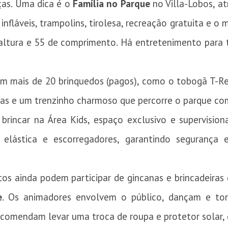
nças. Uma dica é o
Família no Parque
no Villa-Lobos, a
nfláveis, trampolins, tirolesa, recreação gratuita e o 
 altura e 55 de comprimento. Há entretenimento para 
 em mais de 20 brinquedos (pagos), como o tobogã T-R
adas e um trenzinho charmoso que percorre o parque co
rincar na Área Kids, espaço exclusivo e supervisiona
 elástica e escorregadores, garantindo segurança
tos ainda podem participar de gincanas e brincadeiras
e
. Os animadores envolvem o público, dançam e tor
ecomendam levar uma troca de roupa e protetor solar, 