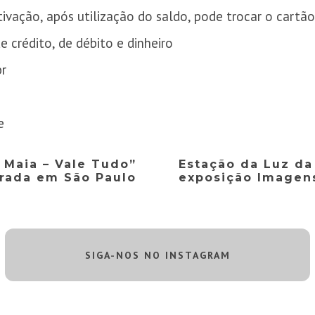
tivação, após utilização do saldo, pode trocar o cartã
de crédito, de débito e dinheiro
br
e
 Maia – Vale Tudo”
Estação da Luz d
rada em São Paulo
exposição Imagen
SIGA-NOS NO INSTAGRAM