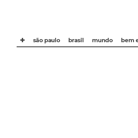
✚
são paulo
brasil
mundo
bem e