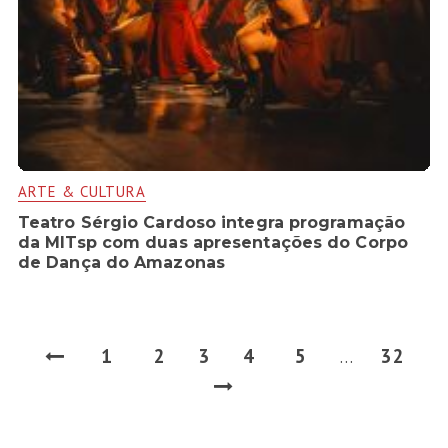
ARTE & CULTURA
Teatro Sérgio Cardoso integra programação
da MITsp com duas apresentações do Corpo
de Dança do Amazonas
1
2
3
4
5
32
…