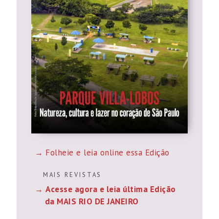
Folheie e leia online essa Edição
M A I S R E V I S T A S
Acesse agora e leia última Edição
da MAIS RIO DE JANEIRO