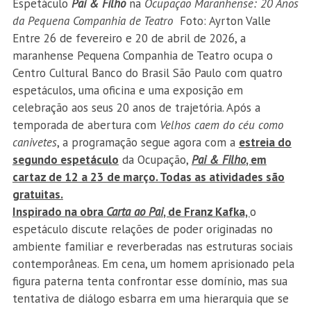
Espetáculo
Pai & Filho
na
Ocupação Maranhense: 20 Anos
da Pequena Companhia de Teatro
Foto: Ayrton Valle
Entre 26 de fevereiro e 20 de abril de 2026, a
maranhense Pequena Companhia de Teatro ocupa o
Centro Cultural Banco do Brasil São Paulo com quatro
espetáculos, uma oficina e uma exposição em
celebração aos seus 20 anos de trajetória. Após a
temporada de abertura com
Velhos caem do céu como
canivetes
, a programação segue agora com a
estreia do
segundo espetáculo
da Ocupação,
Pai & Filho
, em
cartaz de 12 a 23 de março. Todas as atividades são
gratuitas.
Inspirado na obra
Carta ao Pai
, de Franz Kafka,
o
espetáculo discute relações de poder originadas no
ambiente familiar e reverberadas nas estruturas sociais
contemporâneas. Em cena, um homem aprisionado pela
figura paterna tenta confrontar esse domínio, mas sua
tentativa de diálogo esbarra em uma hierarquia que se