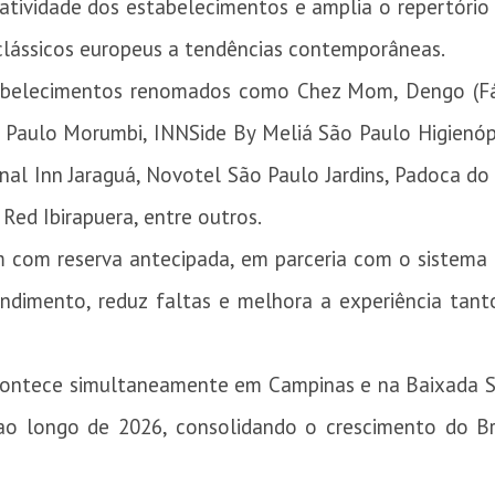
iatividade dos estabelecimentos e amplia o repertóri
 clássicos europeus a tendências contemporâneas.
abelecimentos renomados como Chez Mom, Dengo (Fá
o Paulo Morumbi, INNSide By Meliá São Paulo Higienópo
nal Inn Jaraguá, Novotel São Paulo Jardins, Padoca do J
Red Ibirapuera, entre outros.
 com reserva antecipada, em parceria com o sistema D
dimento, reduz faltas e melhora a experiência tant
acontece simultaneamente em Campinas e na Baixada Sa
 ao longo de 2026, consolidando o crescimento do B