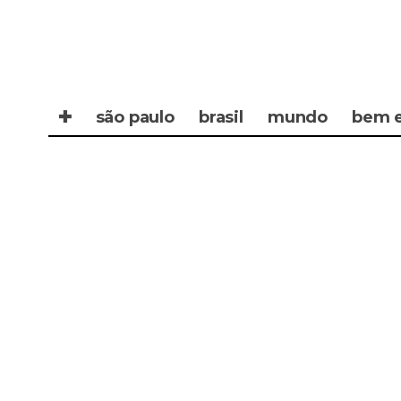
✚
são paulo
brasil
mundo
bem e