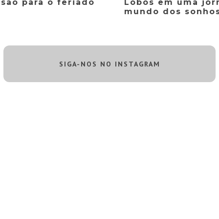
rsão para o feriado
Lobos em uma jor
mundo dos sonho
SIGA-NOS NO INSTAGRAM