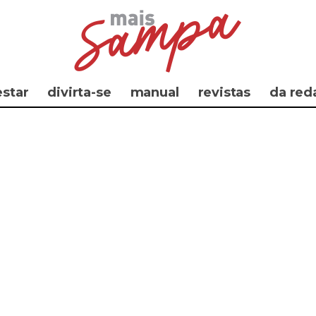
star
divirta-se
manual
revistas
da red