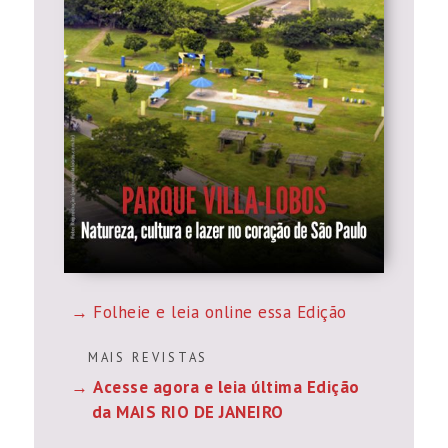
Folheie e leia online essa Edição
M A I S R E V I S T A S
Acesse agora e leia última Edição
da MAIS RIO DE JANEIRO