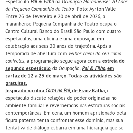
Espetáculo
Pai & Filho
na
Ocupação Maranhense: 20 Anos
da Pequena Companhia de Teatro
Foto: Ayrton Valle
Entre 26 de fevereiro e 20 de abril de 2026, a
maranhense Pequena Companhia de Teatro ocupa o
Centro Cultural Banco do Brasil São Paulo com quatro
espetáculos, uma oficina e uma exposição em
celebração aos seus 20 anos de trajetória. Após a
temporada de abertura com
Velhos caem do céu como
canivetes
, a programação segue agora com a
estreia do
segundo espetáculo
da Ocupação,
Pai & Filho
, em
cartaz de 12 a 23 de março. Todas as atividades são
gratuitas.
Inspirado na obra
Carta ao Pai
, de Franz Kafka,
o
espetáculo discute relações de poder originadas no
ambiente familiar e reverberadas nas estruturas sociais
contemporâneas. Em cena, um homem aprisionado pela
figura paterna tenta confrontar esse domínio, mas sua
tentativa de diálogo esbarra em uma hierarquia que se