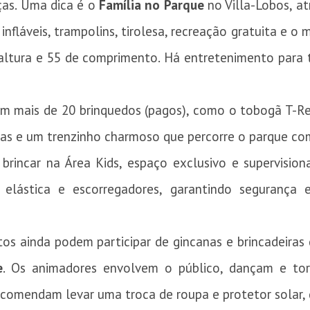
nças. Uma dica é o
Família no Parque
no Villa-Lobos, a
nfláveis, trampolins, tirolesa, recreação gratuita e o 
 altura e 55 de comprimento. Há entretenimento para 
 em mais de 20 brinquedos (pagos), como o tobogã T-R
adas e um trenzinho charmoso que percorre o parque co
rincar na Área Kids, espaço exclusivo e supervisiona
 elástica e escorregadores, garantindo segurança
tos ainda podem participar de gincanas e brincadeiras
e
. Os animadores envolvem o público, dançam e tor
ecomendam levar uma troca de roupa e protetor solar, 