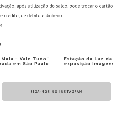
tivação, após utilização do saldo, pode trocar o cartã
de crédito, de débito e dinheiro
br
e
 Maia – Vale Tudo”
Estação da Luz d
rada em São Paulo
exposição Imagen
SIGA-NOS NO INSTAGRAM