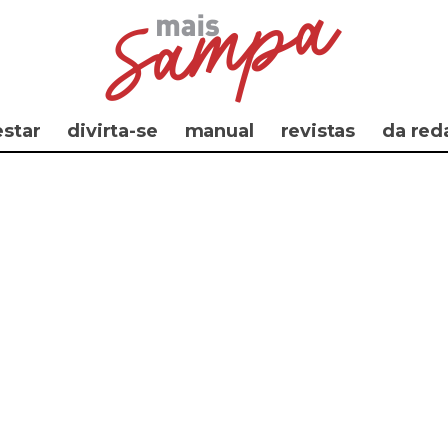
star
divirta-se
manual
revistas
da red