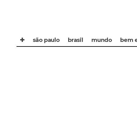
✚
são paulo
brasil
mundo
bem e