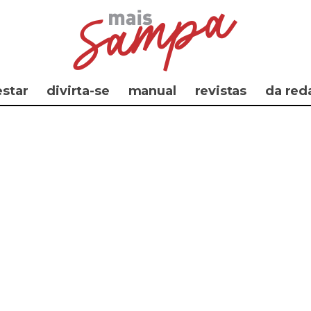
star
divirta-se
manual
revistas
da red