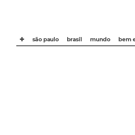
✚
são paulo
brasil
mundo
bem e