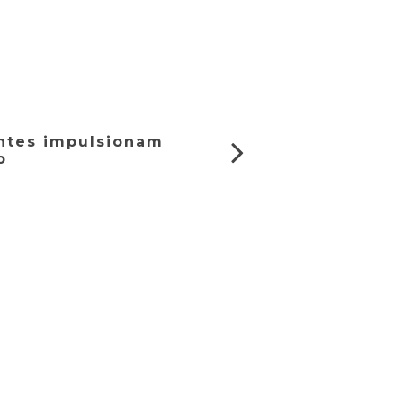
ntes impulsionam
o