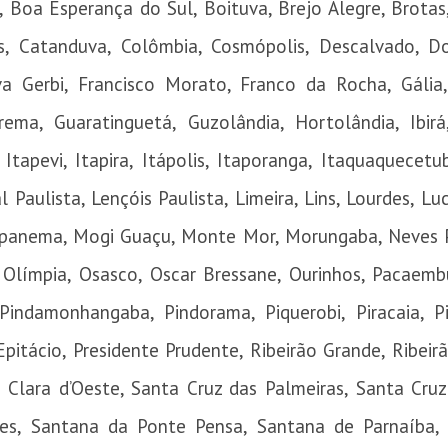
, Boa Esperança do Sul, Boituva, Brejo Alegre, Brota
s, Catanduva, Colômbia, Cosmópolis, Descalvado, D
a Gerbi, Francisco Morato, Franco da Rocha, Gália,
ema, Guaratinguetá, Guzolândia, Hortolândia, Ibirá,
Itapevi, Itapira, Itápolis, Itaporanga, Itaquaquecetuba
l Paulista, Lençóis Paulista, Limeira, Lins, Lourdes, Lu
apanema, Mogi Guaçu, Monte Mor, Morungaba, Neves 
 Olímpia, Osasco, Oscar Bressane, Ourinhos, Pacaembu
 Pindamonhangaba, Pindorama, Piquerobi, Piracaia, Pi
pitácio, Presidente Prudente, Ribeirão Grande, Ribeirã
 Clara d’Oeste, Santa Cruz das Palmeiras, Santa Cru
es, Santana da Ponte Pensa, Santana de Parnaíba,