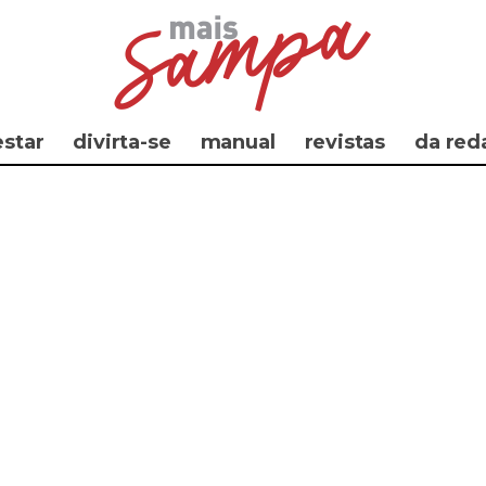
star
divirta-se
manual
revistas
da red