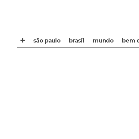
✚
são paulo
brasil
mundo
bem e