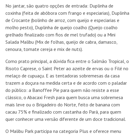
No jantar, são quatro opções de entrada: Duplinha de
coxinha (feita de abóbora com frango e especiarias), Duplinha
de Crocante (bolinho de arroz, com queijo e especiarias e
molho pesto), Duplinha de queijo coalho (Queijo coalho
grelhado finalizado com fios de mel trufado) ou a Mini
Salada Malibu (Mix de folhas, queijo de cabra, damasco,
cenoura, tomate cereja e mix de nuts).
Como prato principal, a dúvida fica entre o Salmão Tropical, o
Risoto Caprese, o Saint Peter ao azeite de ervas ou o Filé no
melaço de cupuaçu. E as tentadoras sobremesas da casa
trazem a doçura na medida certa e de acordo com o paladar
do público: a Banoffee Pie para quem não resiste a esse
clássico, o Abacaxi Fresh para quem busca uma sobremesa
mais leve ou o Brigadeiro do Norte, feito de banana com
cacau 75% e finalizado com castanha do Pará, para quem
quer conhecer uma versão diferente de um doce tradicional.
O Malibu Park participa na categoria Plus e oferece menu