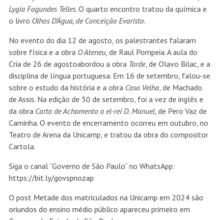
Lygia Fagundes Telles
. O quarto encontro tratou da química e
o livro
Olhos D’Água, de Conceição Evaristo
.
No evento do dia 12 de agosto, os palestrantes falaram
sobre física e a obra
O Ateneu
, de Raul Pompeia. A aula do
Cria de 26 de agostoabordou a obra
Tarde
, de Olavo Bilac, e a
disciplina de língua portuguesa. Em 16 de setembro, falou-se
sobre o estudo da história e a obra
Casa Velha
, de Machado
de Assis. Na edição de 30 de setembro, foi a vez de inglês e
da obra
Carta de Achamento a el-rei D. Manuel
, de Pero Vaz de
Caminha. O evento de encerramento ocorreu em outubro, no
Teatro de Arena da Unicamp, e tratou da obra do compositor
Cartola.
Siga o canal “Governo de São Paulo” no WhatsApp:
https://bit.ly/govspnozap
O post
Metade dos matriculados na Unicamp em 2024 são
oriundos do ensino médio público
apareceu primeiro em