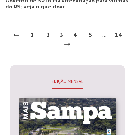
Governo de SP inicia arrecadação para vítimas
do RS; veja o que doar
1
2
3
4
5
14
…
EDIÇÃO MENSAL