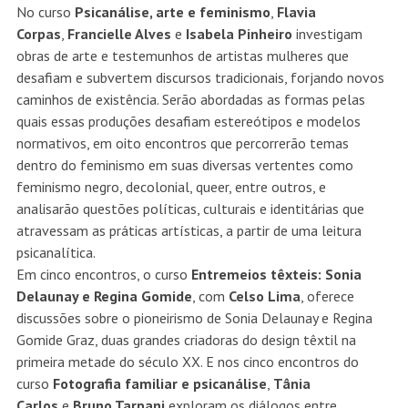
No curso
Psicanálise, arte e feminismo
,
Flavia
Corpas
,
Francielle Alves
e
Isabela Pinheiro
investigam
obras de arte e testemunhos de artistas mulheres que
desafiam e subvertem discursos tradicionais, forjando novos
caminhos de existência. Serão abordadas as formas pelas
quais essas produções desafiam estereótipos e modelos
normativos, em oito encontros que percorrerão temas
dentro do feminismo em suas diversas vertentes como
feminismo negro, decolonial, queer, entre outros, e
analisarão questões políticas, culturais e identitárias que
atravessam as práticas artísticas, a partir de uma leitura
psicanalítica.
Em cinco encontros, o curso
Entremeios têxteis: Sonia
Delaunay e Regina Gomide
, com
Celso Lima
, oferece
discussões sobre o pioneirismo de Sonia Delaunay e Regina
Gomide Graz, duas grandes criadoras do design têxtil na
primeira metade do século XX. E nos cinco encontros do
curso
Fotografia familiar e psicanálise
,
Tânia
Carlos
e
Bruno Tarpani
exploram os diálogos entre