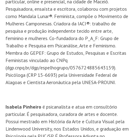
particular, online e presencial, na cidade de Maceió.
Pesquisadora, ensaísta e escritora, colaborou com projetos
como Mandala Lunar®. Feminista, compõe o Movimento de
Mulheres Camponesas. Criadora da IACI®: trabalho de
pesquisa e produção independente tecido entre arte,
feminino e mulheres. Co-fundadora do P_A_F: Grupo de
Trabalho e Pesquisa em Psicanálise, Arte e Feminismo.
Membra do GEPEF: Grupo de Estudos, Pesquisas e Escritas
Feministas vinculado ao CNPq
(dgp.cnpq.br/dgp/espelhogrupo/0576724885643159).
Psicóloga (CRP 15-6693) pela Universidade Federal de
Alagoas e Cientista Aeronáutica pela UNESA-PROUNI.
Isabela Pinheiro
é psicanalista e atua em consultório
particular. É pesquisadora, curadora de artes e docente.
Possui mestrado em História da Arte e Cultura Visual pela
Lindenwood University, nos Estados Unidos, e graduação em
Psicologia pela PUC/SP. É Professora Adjunta no